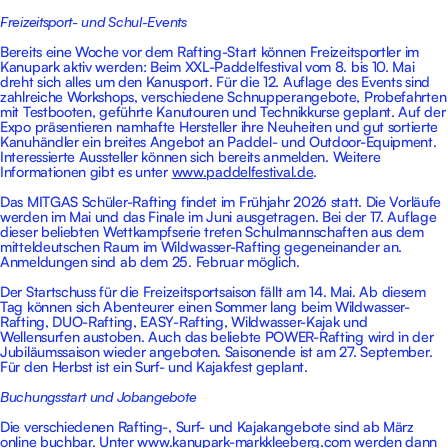
Freizeitsport- und Schul-Events
Bereits eine Woche vor dem Rafting-Start können Freizeitsportler im
Kanupark aktiv werden: Beim XXL-Paddelfestival vom 8. bis 10. Mai
dreht sich alles um den Kanusport. Für die 12. Auflage des Events sind
zahlreiche Workshops, verschiedene Schnupperangebote, Probefahrten
mit Testbooten, geführte Kanutouren und Technikkurse geplant. Auf der
Expo präsentieren namhafte Hersteller ihre Neuheiten und gut sortierte
Kanuhändler ein breites Angebot an Paddel- und Outdoor-Equipment.
Interessierte Aussteller können sich bereits anmelden. Weitere
Informationen gibt es unter
www.paddelfestival.de
.
Das MITGAS Schüler-Rafting findet im Frühjahr 2026 statt. Die Vorläufe
werden im Mai und das Finale im Juni ausgetragen. Bei der 17. Auflage
dieser beliebten Wettkampfserie treten Schulmannschaften aus dem
mitteldeutschen Raum im Wildwasser-Rafting gegeneinander an.
Anmeldungen sind ab dem 25. Februar möglich.
Der Startschuss für die Freizeitsportsaison fällt am 14. Mai. Ab diesem
Tag können sich Abenteurer einen Sommer lang beim Wildwasser-
Rafting, DUO-Rafting, EASY-Rafting, Wildwasser-Kajak und
Wellensurfen austoben. Auch das beliebte POWER-Rafting wird in der
Jubiläumssaison wieder angeboten. Saisonende ist am 27. September.
Für den Herbst ist ein Surf- und Kajakfest geplant.
Buchungsstart und Jobangebote
Die verschiedenen Rafting-, Surf- und Kajakangebote sind ab März
online buchbar. Unter
www.kanupark-markkleeberg.com
werden dann