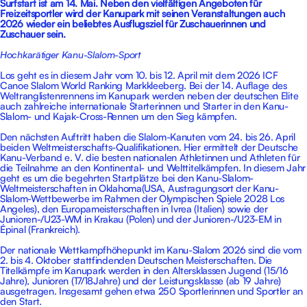
Surfstart ist am 14. Mai. Neben den vielfältigen Angeboten für
Freizeitsportler wird der Kanupark mit seinen Veranstaltungen auch
2026 wieder ein beliebtes Ausflugsziel für Zuschauerinnen und
Zuschauer sein.
Hochkarätiger Kanu-Slalom-Sport
Los geht es in diesem Jahr vom 10. bis 12. April mit dem 2026 ICF
Canoe Slalom World Ranking Markkleeberg. Bei der 14. Auflage des
Weltranglistenrennens im Kanupark werden neben der deutschen Elite
auch zahlreiche internationale Starterinnen und Starter in den Kanu-
Slalom- und Kajak-Cross-Rennen um den Sieg kämpfen.
Den nächsten Auftritt haben die Slalom-Kanuten vom 24. bis 26. April
beiden Weltmeisterschafts-Qualifikationen. Hier ermittelt der Deutsche
Kanu-Verband e. V. die besten nationalen Athletinnen und Athleten für
die Teilnahme an den Kontinental- und Welttitelkämpfen. In diesem Jahr
geht es um die begehrten Startplätze bei den Kanu-Slalom-
Weltmeisterschaften in Oklahoma(USA, Austragungsort der Kanu-
Slalom-Wettbewerbe im Rahmen der Olympischen Spiele 2028 Los
Angeles), den Europameisterschaften in Ivrea (Italien) sowie der
Junioren-/U23-WM in Krakau (Polen) und der Junioren-/U23-EM in
Épinal (Frankreich).
Der nationale Wettkampfhöhepunkt im Kanu-Slalom 2026 sind die vom
2. bis 4. Oktober stattfindenden Deutschen Meisterschaften. Die
Titelkämpfe im Kanupark werden in den Altersklassen Jugend (15/16
Jahre), Junioren (17/18Jahre) und der Leistungsklasse (ab 19 Jahre)
ausgetragen. Insgesamt gehen etwa 250 Sportlerinnen und Sportler an
den Start.