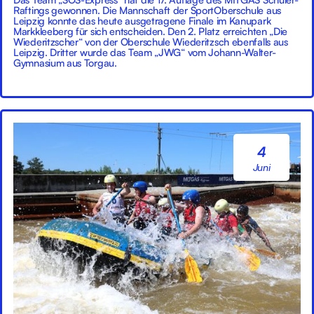
Raftings gewonnen. Die Mannschaft der SportOberschule aus
Leipzig konnte das heute ausgetragene Finale im Kanupark
Markkleeberg für sich entscheiden. Den 2. Platz erreichten „Die
Wiederitzscher“ von der Oberschule Wiederitzsch ebenfalls aus
Leipzig. Dritter wurde das Team „JWG“ vom Johann-Walter-
Gymnasium aus Torgau.
4
Juni