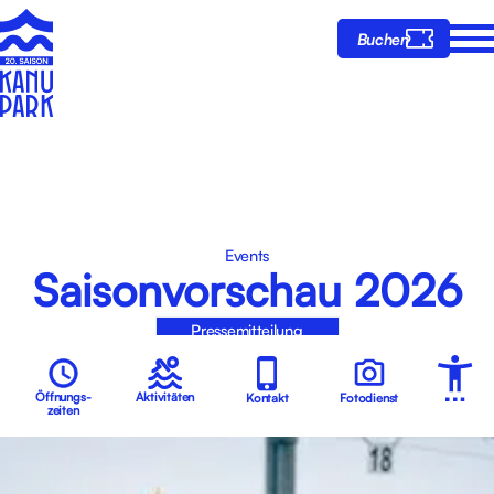
Buchen
Events
Saisonvorschau 2026
Pressemitteilung
Über den Kanupark
Öffnungs-
Aktivitäten
Kontakt
Fotodienst
zeiten