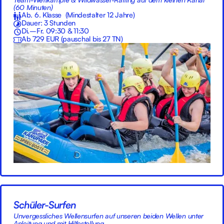
(60 Minuten)
Ab. 6. Klasse (Mindestalter 12 Jahre)
Dauer: 3 Stunden
Di.–Fr. 09:30 & 11:30
Ab 729 EUR (pauschal bis 27 TN)
Schüler-Surfen
Unvergessliches Wellensurfen auf unseren beiden Wellen unter
Anleitung und mit Hilfestellung