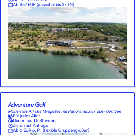
Ab 837 EUR (pauschal bis 27 TN)
Adventure Golf
Modernste Art des Minigolfes mit Panoramablick über den See
Für jedes Alter
Dauer: ca. 1,5 Stunden
Zeiten auf Anfrage
Ab 6 EUR p. P. (flexible Gruppengrößen)