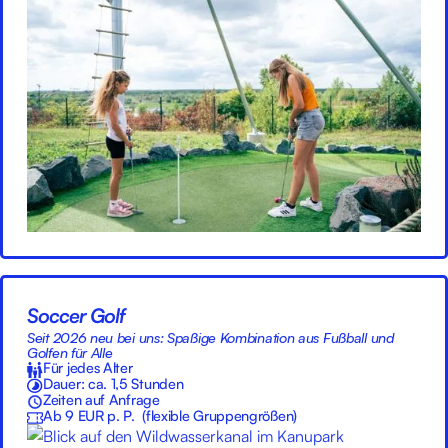
Soccer Golf
Seit 2026 neu bei uns: Spaßige Kombination aus Fußball und
Golfen für Alle
Für jedes Alter
Dauer: ca. 1,5 Stunden
Zeiten auf Anfrage
Ab 9 EUR p. P. (flexible Gruppengrößen)