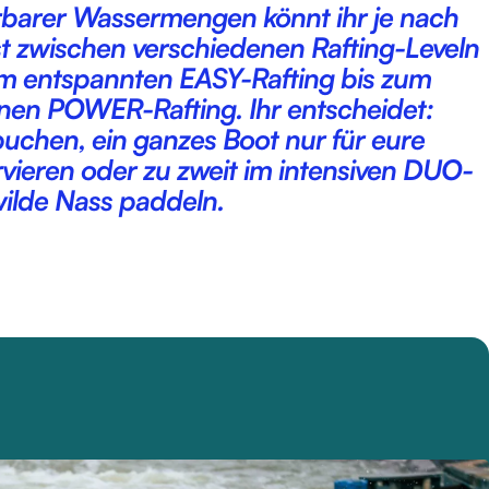
rbarer Wassermengen könnt ihr je nach
t zwischen verschiedenen Rafting-Leveln
 entspannten EASY-Rafting bis zum
nen POWER-Rafting. Ihr entscheidet:
buchen, ein ganzes Boot nur für eure
vieren oder zu zweit im intensiven DUO-
wilde Nass paddeln.