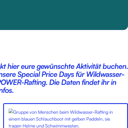
ekt hier eure gewünschte Aktivität buchen.
nsere Special Price Days für Wildwasser-
OWER-Rafting. Die Daten findet ihr in
nfos.