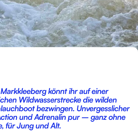
Markkleeberg könnt ihr auf einer
ichen Wildwasserstrecke die wilden
hlauchboot bezwingen. Unvergesslicher
Action und Adrenalin pur – ganz ohne
, für Jung und Alt.