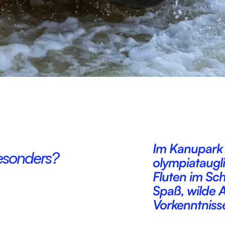
Im Kanupark 
esonders?
olympiataugl
Fluten im Sc
Spaß, wilde 
Vorkenntnisse