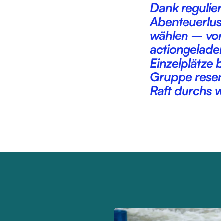
Dank regulie
Abenteuerlus
wählen – vom
actiongelade
Einzelplätze 
Gruppe reser
Raft durchs 