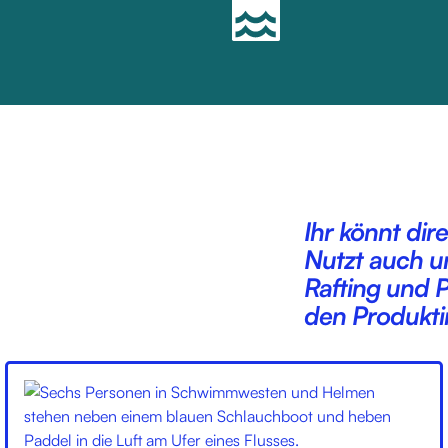
Ihr könnt dir
Nutzt auch u
Rafting und P
den Produkti