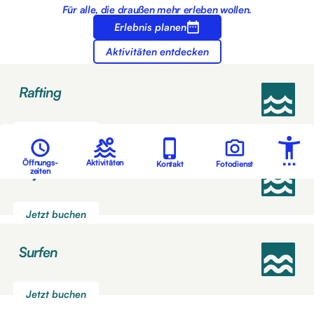
Für alle, die draußen mehr erleben wollen.
Erlebnis planen
Aktivitäten entdecken
Rafting
Jetzt buchen
Öffnungs-
Aktivitäten
Kontakt
Fotodienst
Kajak
zeiten
Jetzt buchen
Surfen
Jetzt buchen