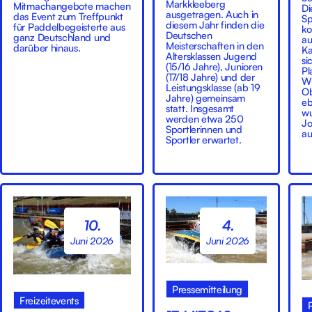
Markkleeberg
Mitmachangebote machen
Di
ausgetragen. Auch in
das Event zum Treffpunkt
Sp
diesem Jahr finden die
für Paddelbegeisterte aus
ko
Deutschen
ganz Deutschland und
au
Meisterschaften in den
darüber hinaus.
Ka
Altersklassen Jugend
si
(15/16 Jahre), Junioren
Pl
(17/18 Jahre) und der
Wi
Leistungsklasse (ab 19
Ob
Jahre) gemeinsam
eb
statt. Insgesamt
wu
werden etwa 250
Jo
Sportlerinnen und
au
Sportler erwartet.
10.
4.
Juni 2026
Juni 2026
Pressemitteilung
Freizeitevents