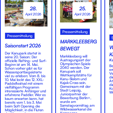
28.
25.
April 2026
April 2026
Pressemitteilung
Pressemitteilung
MARKKLEEBERG
Saisonstart 2026
W
BEWEGT
Der Kanupark startet in
K
Markkleeberg will
seine 20. Saison: Der
Austragungsort der
K
offizielle Rafting- und Surf-
Olympischen Spiele
Beginn ist am 14. Mai.
Be
2040 werden. Der
Schon vorher gibt es für
er
Kanupark soll
Wassersportbegeisterte
Ve
Wettkampfstätte für
viel zu erleben: Vom 8. bis
di
Kanu-Slalom und
10. Mai lockt das 12. XXL-
At
Kajak-Cross sein.
Paddelfestival mit einem
di
Gemeinsam mit der
vielfältigen Programm
Ko
Stadt Leipzig,
interessierte Anfänger und
We
Juniorpartner der
erfahrene Paddler. Wer es
Bewerbung Berlin+,
kaum erwarten kann, hat
wurde am
bereits vom 1. bis 3. Mai
Samstagvormittag am
beim Soft Opening die
Wildwasserkanal die
Möglichkeit, in die Fluten
Kampagne