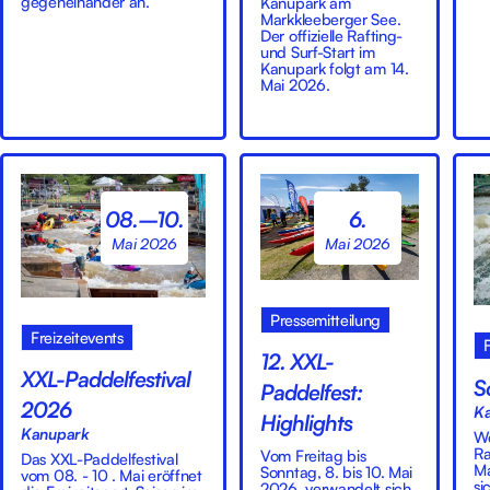
gegeneinander an.
Kanupark am
Markkleeberger See.
Der offizielle Rafting-
und Surf-Start im
Kanupark folgt am 14.
Mai 2026.
08.–10.
6.
Mai 2026
Mai 2026
Pressemitteilung
Freizeitevents
12. XXL-
XXL-Paddelfestival
S
Paddelfest:
2026
K
Highlights
Kanupark
We
Ra
Vom Freitag bis
Das XXL-Paddelfestival
Ma
Sonntag, 8. bis 10. Mai
vom 08. - 10 . Mai eröffnet
si
2026, verwandelt sich