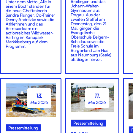
Breitingen und das
Unter dem Motto „Alle in
Johann-Walter-
einem Boot“ standen für
Gymnasium aus
die neue Cheftrainerin
Torgau. Aus der
Sandra Flunger, Co-Trainer
zweiten Staffel am
Denny Andritzke sowie die
Donnerstag, den 21.
Athletinnen und das
Mai, gingen die
Betreuerteam ein
Evangelische
actionreiches Wildwasser-
Oberschule Belgern-
Rafting im Kanupark
Schildau sowie die
Markkleeberg auf dem
Freie Schule im
Programm.
Burgenland Jan Hus
aus Naumburg (Saale)
als Sieger hervor.
13.
11.
Mai 2026
Mai 2026
Pressemitteilung
Pressemitteilung