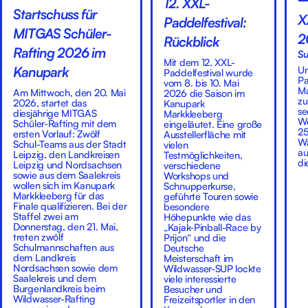
12. XXL-
Startschuss für
X
Paddelfestival:
MITGAS Schüler-
2
Rückblick
Rafting 2026 im
Su
Mit dem 12. XXL-
Un
Kanupark
Paddelfestival wurde
Pa
vom 8. bis 10. Mai
Ma
Am Mittwoch, den 20. Mai
2026 die Saison im
zu
2026, startet das
Kanupark
se
diesjährige MITGAS
Markkleeberg
We
Schüler-Rafting mit dem
eingeläutet. Eine große
25
ersten Vorlauf: Zwölf
Ausstellerfläche mit
Wa
Schul-Teams aus der Stadt
vielen
au
Leipzig, den Landkreisen
Testmöglichkeiten,
di
Leipzig und Nordsachsen
verschiedene
sowie aus dem Saalekreis
Workshops und
wollen sich im Kanupark
Schnupperkurse,
Markkleeberg für das
geführte Touren sowie
Finale qualifizieren. Bei der
besondere
Staffel zwei am
Höhepunkte wie das
Donnerstag, den 21. Mai,
„Kajak-Pinball-Race by
treten zwölf
Prijon“ und die
Schulmannschaften aus
Deutsche
dem Landkreis
Meisterschaft im
Nordsachsen sowie dem
Wildwasser-SUP lockte
Saalekreis und dem
viele interessierte
Burgenlandkreis beim
Besucher und
Wildwasser-Rafting
Freizeitsportler in den