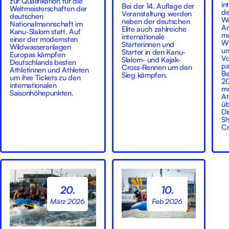
zur Qualifikation für die
in
Bei der 14. Auflage der
Weltmeisterschaften der
de
Veranstaltung werden
deutschen
We
neben der deutschen
Nationalmannschaft im
An
Elite auch zahlreiche
Kanu-Slalom statt. Auf
mo
internationale
einer der modernsten
Wi
Starterinnen und
Wildwasseranlagen
un
Starter in den Kanu-
Europas kämpfen
Vo
Slalom- und Kajak-
Deutschlands besten
pa
Cross-Rennen um den
Athletinnen und Athleten
Be
Sieg kämpfen.
um ihre Tickets zu den
20
internationalen
me
Saisonhöhepunkten.
At
üb
Di
Sh
Cr
20.
10.
März 2026
Feb 2026