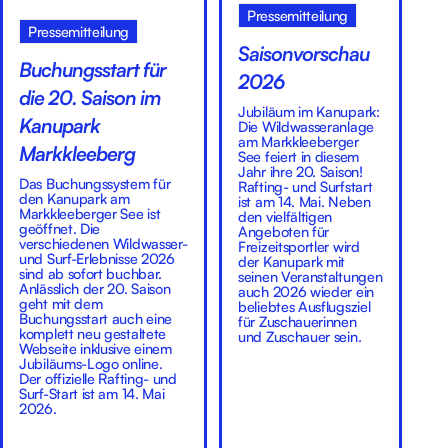
Pressemitteilung
Pressemitteilung
Saisonvorschau
Buchungsstart für
2026
die 20. Saison im
Jubiläum im Kanupark:
Kanupark
Die Wildwasseranlage
am Markkleeberger
Markkleeberg
See feiert in diesem
Jahr ihre 20. Saison!
Das Buchungssystem für
Rafting- und Surfstart
den Kanupark am
ist am 14. Mai. Neben
Markkleeberger See ist
den vielfältigen
geöffnet. Die
Angeboten für
verschiedenen Wildwasser-
Freizeitsportler wird
und Surf-Erlebnisse 2026
der Kanupark mit
sind ab sofort buchbar.
seinen Veranstaltungen
Anlässlich der 20. Saison
auch 2026 wieder ein
geht mit dem
beliebtes Ausflugsziel
Buchungsstart auch eine
für Zuschauerinnen
komplett neu gestaltete
und Zuschauer sein.
Webseite inklusive einem
Jubiläums-Logo online.
Der offizielle Rafting- und
Surf-Start ist am 14. Mai
2026.