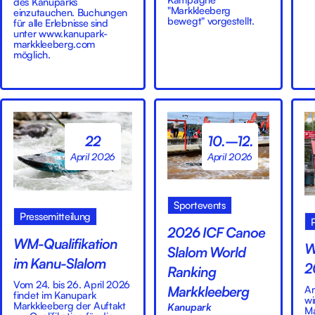
des Kanuparks
"Markkleeberg
einzutauchen. Buchungen
bewegt" vorgestellt.
für alle Erlebnisse sind
unter www.kanupark-
markkleeberg.com
möglich.
22
10.–12.
April 2026
April 2026
Sportevents
Pressemitteilung
2026 ICF Canoe
WM-Qualifikation
W
Slalom World
im Kanu-Slalom
2
Ranking
Vom 24. bis 26. April 2026
Markkleeberg
Am
findet im Kanupark
wi
Markkleeberg der Auftakt
Kanupark
Ma