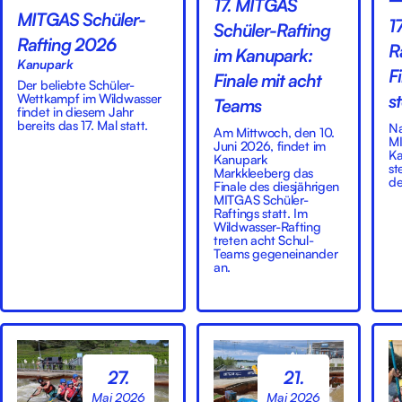
17. MITGAS
MITGAS Schüler-
1
Schüler-Rafting
Rafting 2026
R
im Kanupark:
Kanupark
F
Finale mit acht
Der beliebte Schüler-
Wettkampf im Wildwasser
s
Teams
findet in diesem Jahr
bereits das 17. Mal statt.
Na
Am Mittwoch, den 10.
MI
Juni 2026, findet im
Ka
Kanupark
st
Markkleeberg das
de
Finale des diesjährigen
MITGAS Schüler-
Raftings statt. Im
Wildwasser-Rafting
treten acht Schul-
Teams gegeneinander
an.
27.
21.
Mai 2026
Mai 2026