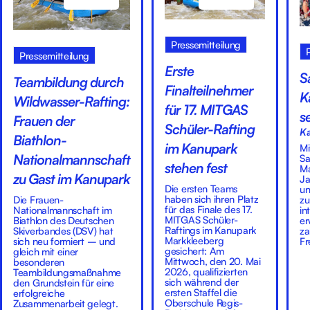
Pressemitteilung
Pressemitteilung
Erste
S
Teambildung durch
Finalteilnehmer
K
Wildwasser-Rafting:
für 17. MITGAS
s
Frauen der
Schüler-Rafting
Ka
Biathlon-
im Kanupark
Mi
Nationalmannschaft
Sa
stehen fest
Ma
zu Gast im Kanupark
Ja
Die ersten Teams
un
haben sich ihren Platz
Die Frauen-
zu
für das Finale des 17.
Nationalmannschaft im
in
MITGAS Schüler-
Biathlon des Deutschen
er
Raftings im Kanupark
Skiverbandes (DSV) hat
za
Markkleeberg
sich neu formiert – und
Fr
gesichert: Am
gleich mit einer
Mittwoch, den 20. Mai
besonderen
2026, qualifizierten
Teambildungsmaßnahme
sich während der
den Grundstein für eine
ersten Staffel die
erfolgreiche
Oberschule Regis-
Zusammenarbeit gelegt.