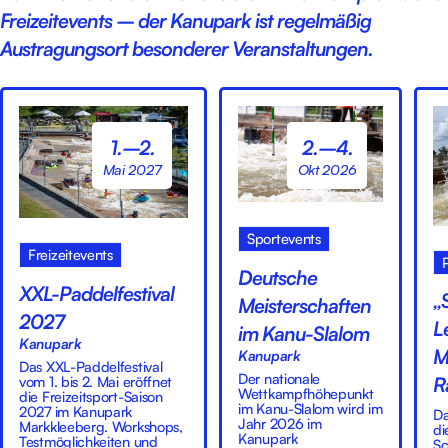
Freizeitevents – der Kanupark ist regelmäßig
Austragungsort besonderer Veranstaltungen.
1.–2.
2.–4.
Mai 2027
Okt 2026
Sportevents
Freizeitevents
Deutsche
XXL-Paddelfestival
„
Meisterschaften
2027
L
im Kanu-Slalom
Kanupark
M
Kanupark
Das XXL-Paddelfestival
Der nationale
vom 1. bis 2. Mai eröffnet
R
Wettkampfhöhepunkt
die Freizeitsport-Saison
im Kanu-Slalom wird im
2027 im Kanupark
Da
Jahr 2026 im
Markkleeberg. Workshops,
di
Kanupark
Testmöglichkeiten und
Sc