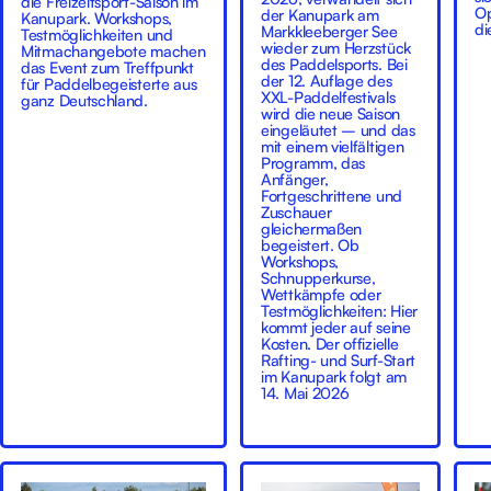
die Freizeitsport-Saison im
Op
der Kanupark am
Kanupark. Workshops,
di
Markkleeberger See
Testmöglichkeiten und
wieder zum Herzstück
Mitmachangebote machen
des Paddelsports. Bei
das Event zum Treffpunkt
der 12. Auflage des
für Paddelbegeisterte aus
XXL-Paddelfestivals
ganz Deutschland.
wird die neue Saison
eingeläutet – und das
mit einem vielfältigen
Programm, das
Anfänger,
Fortgeschrittene und
Zuschauer
gleichermaßen
begeistert. Ob
Workshops,
Schnupperkurse,
Wettkämpfe oder
Testmöglichkeiten: Hier
kommt jeder auf seine
Kosten. Der offizielle
Rafting- und Surf-Start
im Kanupark folgt am
14. Mai 2026